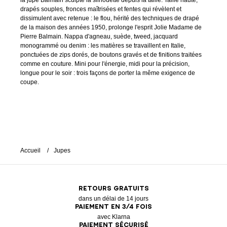
la jupe Balmain sculpte la silhouette depuis la taille. Taille haute,
drapés souples, fronces maîtrisées et fentes qui révèlent et
dissimulent avec retenue : le flou, hérité des techniques de drapé
de la maison des années 1950, prolonge l'esprit Jolie Madame de
Pierre Balmain. Nappa d'agneau, suède, tweed, jacquard
monogrammé ou denim : les matières se travaillent en Italie,
ponctuées de zips dorés, de boutons gravés et de finitions traitées
comme en couture. Mini pour l'énergie, midi pour la précision,
longue pour le soir : trois façons de porter la même exigence de
coupe.
Accueil
Jupes
RETOURS GRATUITS
dans un délai de 14 jours
PAIEMENT EN 3/4 FOIS
avec Klarna
PAIEMENT SÉCURISÉ