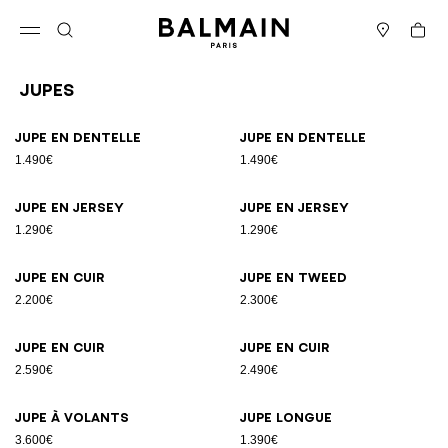
Passer au contenu
Revenir en haut
Panier
Ouvrir le menu
Rechercher
Magasins
Jupes
Résultats - 18 articles
Page n°1
Jupe en dentelle
Jupe en dentelle
1.490€
1.490€
Jupe en jersey
Jupe en jersey
1.290€
1.290€
Jupe en cuir
Jupe en tweed
2.200€
2.300€
Jupe en cuir
Jupe en cuir
2.590€
2.490€
Jupe à volants
Jupe longue
3.600€
1.390€