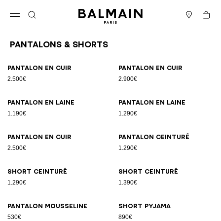
Passer au contenu
Revenir en haut
Panier
Ouvrir le menu
Rechercher
Magasins
Pantalons & Shorts
Résultats - 11 articles
Page n°1
Pantalon en cuir
Pantalon en cuir
2.500€
2.900€
Pantalon en laine
Pantalon en laine
1.190€
1.290€
Pantalon en cuir
Pantalon ceinturé
2.500€
1.290€
Short ceinturé
Short ceinturé
1.290€
1.390€
Pantalon mousseline
Short pyjama
530€
890€