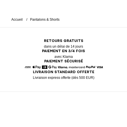
Accueil
Pantalons & Shorts
RETOURS GRATUITS
dans un délai de 14 jours
PAIEMENT EN 3/4 FOIS
avec Klarna
PAIEMENT SÉCURISÉ
LIVRAISON STANDARD OFFERTE
American Express
Apple Pay
Diners
Google Pay
Klarna
Mastercard
Paypal
Visa
Livraison express offerte (dès 500 EUR)