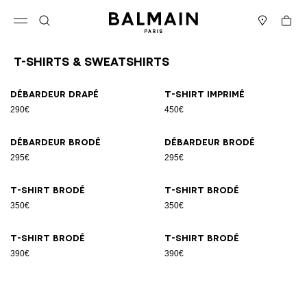
Passer au contenu
Revenir en haut
Panier
Ouvrir le menu
Rechercher
Magasins
T-Shirts & Sweatshirts
Résultats - 8 articles
Page n°1
Débardeur drapé
T-shirt imprimé
290€
450€
Débardeur brodé
Débardeur brodé
295€
295€
T-shirt brodé
T-shirt brodé
350€
350€
T-shirt brodé
T-shirt brodé
390€
390€