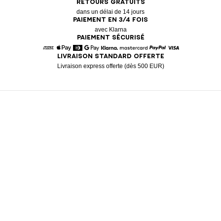
RETOURS GRATUITS
dans un délai de 14 jours
PAIEMENT EN 3/4 FOIS
avec Klarna
PAIEMENT SÉCURISÉ
LIVRAISON STANDARD OFFERTE
American Express
Apple Pay
Diners
Google Pay
Klarna
Mastercard
Paypal
Visa
Livraison express offerte (dès 500 EUR)