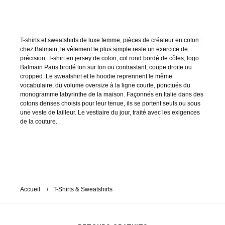
T-shirts et sweatshirts de luxe femme, pièces de créateur en coton :
chez Balmain, le vêtement le plus simple reste un exercice de
précision. T-shirt en jersey de coton, col rond bordé de côtes, logo
Balmain Paris brodé ton sur ton ou contrastant, coupe droite ou
cropped. Le sweatshirt et le hoodie reprennent le même
vocabulaire, du volume oversize à la ligne courte, ponctués du
monogramme labyrinthe de la maison. Façonnés en Italie dans des
cotons denses choisis pour leur tenue, ils se portent seuls ou sous
une veste de tailleur. Le vestiaire du jour, traité avec les exigences
de la couture.
Accueil
T-Shirts & Sweatshirts